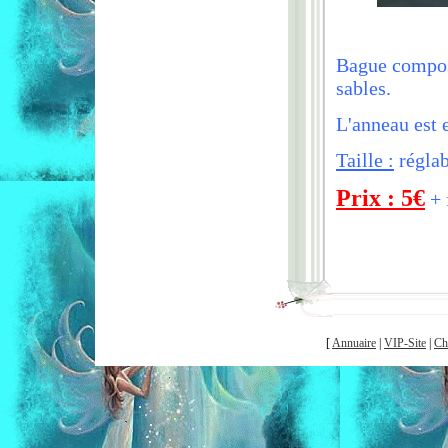
Bague compos
sables.
L'anneau est 
Taille :
réglab
Prix : 5€
+ 
[
Annuaire
|
VIP-Site
|
Ch