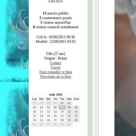
Flux RSS
13
articles publiés
2
commentaires postés
1
visiteur aujourd'hui
0
visiteur connecté actuellement
Créé le : 05/06/2011 00:38
Modifié : 22/06/2011 05:05
Fille (37 ans)
Origine : Reims
Contact
Favori
Faire connaître ce blog
Newsletter de ce blog
Août 2026
Lun
Mar
Mer
Jeu
Ven
Sam
Dim
27
28
29
30
01
02
03
04
05
06
07
08
09
10
11
12
13
14
15
16
17
18
19
20
21
22
23
24
25
26
27
28
29
30
01
02
03
04
05
06