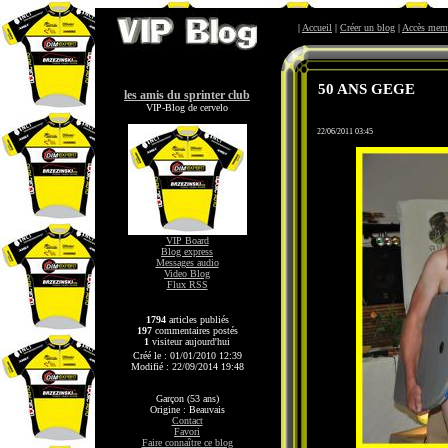
|
Accueil
|
Créer un blog
|
Accès mem
50 ANS GEGE
les amis du sprinter club
VIP-Blog de cervelo
22/06/2011 03:45
VIP Board
Blog express
Messages audio
Video Blog
Flux RSS
1794
articles publiés
197
commentaires postés
1
visiteur aujourd'hui
Créé le : 01/01/2010 12:39
Modifié : 22/09/2014 19:48
Garçon (53 ans)
Origine : Beauvais
Contact
Favori
Faire connaître ce blog