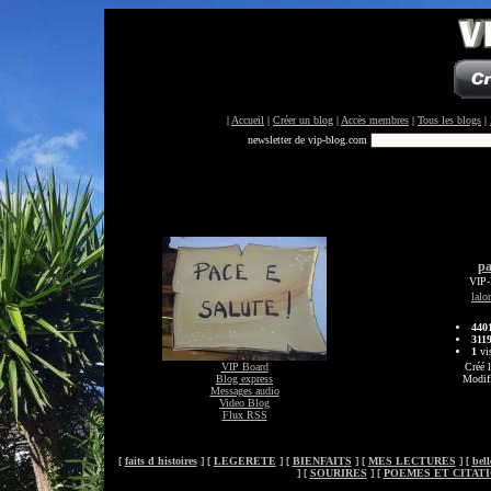
|
Accueil
|
Créer un blog
|
Accès membres
|
Tous les blogs
|
newsletter de vip-blog.com
pa
VIP-
lalo
440
311
1
vis
VIP Board
Créé 
Blog express
Modifi
Messages audio
Video Blog
Flux RSS
[
faits d histoires
] [
LEGERETE
] [
BIENFAITS
] [
MES LECTURES
] [
bell
] [
SOURIRES
] [
POEMES ET CITAT