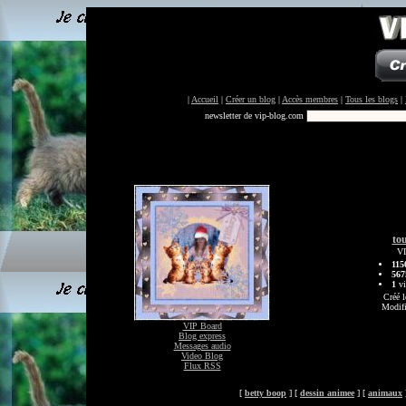
|
Accueil
|
Créer un blog
|
Accès membres
|
Tous les blogs
|
newsletter de vip-blog.com
tou
VI
115
567
1
vi
Créé 
Modifi
VIP Board
Blog express
Messages audio
Video Blog
Flux RSS
[
betty boop
] [
dessin animee
] [
animaux