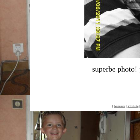
superbe photo! j
[
Annuaire
|
VIP-Site
©