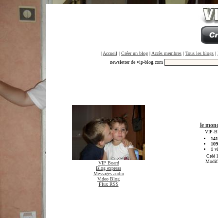
|
Accueil
|
Créer un blog
|
Accès membres
|
Tous les blogs
|
newsletter de vip-blog.com
le mond
VIP-Bl
141
109
1
vi
Créé 
Modif
VIP Board
Blog express
Messages audio
Video Blog
Flux RSS