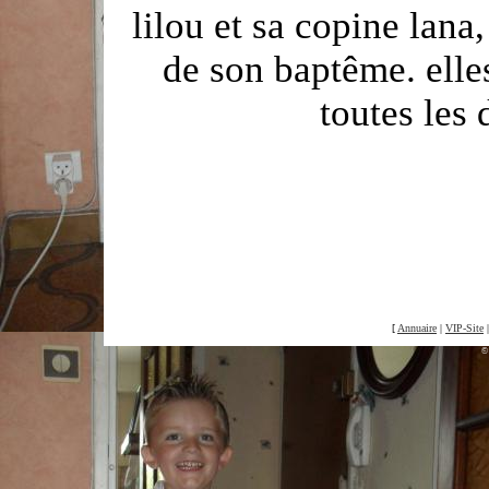
lilou et sa copine lana, 
de son baptême. elles
toutes les 
[
Annuaire
|
VIP-Site
©