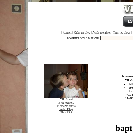
|
Accueil
|
Créer un blog
|
Accès membres
|
Tous les blogs
|
newsletter de vip-blog.com
le mond
VIP-Bl
141
109
1
vi
Créé 
Modif
VIP Board
Blog express
Messages audio
Video Blog
Flux RSS
bapt