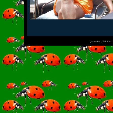
[
Annuaire
|
VIP-Site
|
©