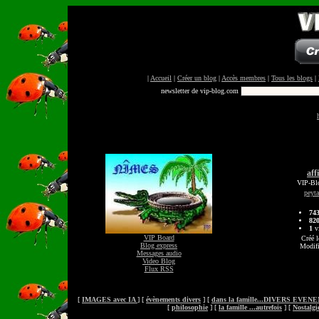
|
Accueil
|
Créer un blog
|
Accès membres
|
Tous les blogs
|
newsletter de vip-blog.com
aff
VIP-Blo
peyt
74
82
1
vi
VIP Board
Créé l
Blog express
Modifi
Messages audio
Video Blog
Flux RSS
[
IMAGES avec IA
] [
évènements divers
] [
dans la famille...DIVERS EVE
[
philosophie
] [
la famille ...autrefois
] [
Nostalgi