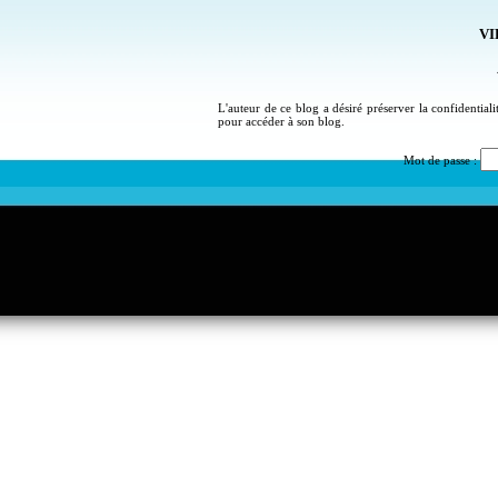
VI
L'auteur de ce blog a désiré préserver la confidential
pour accéder à son blog.
Mot de passe :