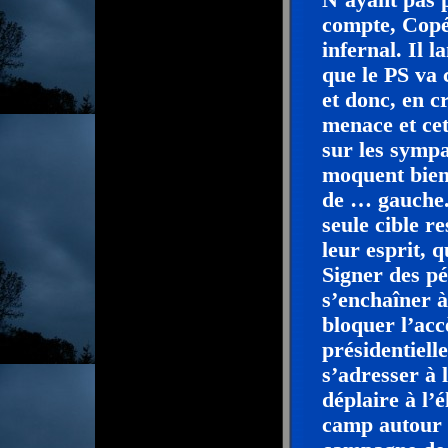
N’ayant pas p
compte, Copé
infernal. Il
que le PS va 
et donc, en c
menace et cet
sur les sympa
moquent bien 
de … gauche. 
seule cible re
leur esprit, q
Signer des pé
s’enchaîner à
bloquer l’ac
présidentiell
s’adresser à 
déplaire à l’
camp autour 