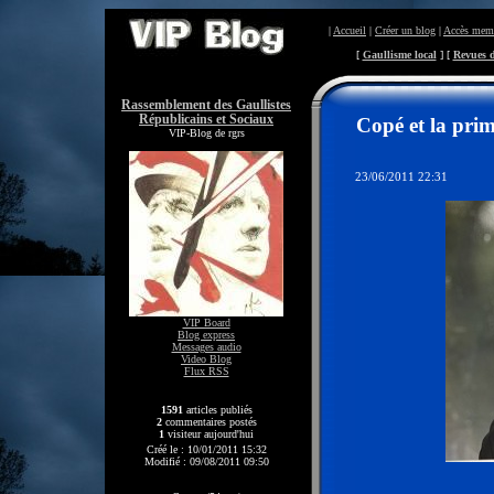
|
Accueil
|
Créer un blog
|
Accès mem
[
Gaullisme local
] [
Revues d
Rassemblement des Gaullistes
Républicains et Sociaux
Copé et la prim
VIP-Blog de rgrs
23/06/2011 22:31
VIP Board
Blog express
Messages audio
Video Blog
Flux RSS
1591
articles publiés
2
commentaires postés
1
visiteur aujourd'hui
Créé le : 10/01/2011 15:32
Modifié : 09/08/2011 09:50