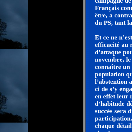
campagne de 
Français conc
être, a contr
du PS, tant l
Et ce ne n’es
efficacité au
d’attaque pou
novembre, le 
connaître un 
population qu
l’abstention a
ci de s’y eng
en effet leur
d’habitude dé
succès sera d
participation
chaque détai