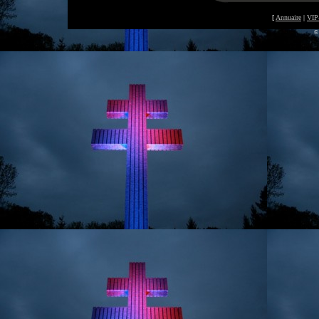
[
Annuaire
|
VIP
©