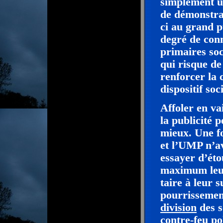
simplement un
de démonstrat
ci au grand p
degré de conn
primaires soc
qui risque de
renforcer la 
dispositif soci
Affoler en vai
la publicité 
mieux. Une foi
et l’UMP n’av
essayer d’éto
maximum leur 
taire à leur 
pourrissemen
division
des s
contre-feu po