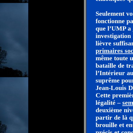
Seulement vo
fonctionne pa
que l’UMP a
investigation
lièvre suffi
primaires soc
même toute un
bataille de t
l’Intérieur a
suprême pour 
Jean-Louis D
Cette premièr
légalité –
sem
deuxième nive
partir de là q
brouille et en
précis et conc