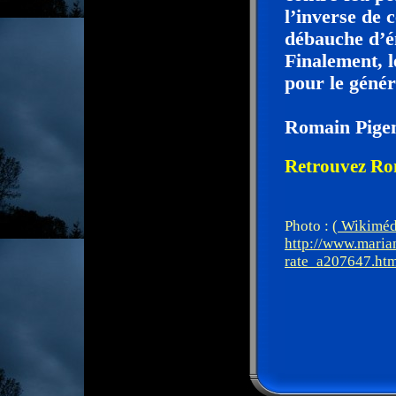
l’inverse de c
débauche d’é
Finalement, 
pour le géné
Romain Pige
Retrouvez Ro
Photo :
( Wikiméd
http://www.marian
rate_a207647.ht