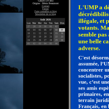
Garçon (54 ans)
Origine : Hénin Beaumont
L'UMP a dég
Contact
Favori
Faire connaître ce blog
décrédibilis
Newsletter de ce blog
illégale, et
Août 2026
Lun
Mar
Mer
Jeu
Ven
Sam
Dim
votants. Ma
27
28
29
30
01
02
03
04
05
06
07
08
09
semble pas a
10
11
12
13
14
15
16
17
18
19
20
21
22
23
une belle 
24
25
26
27
28
29
30
01
02
03
04
05
06
adverse.
C'est désorm
assumée, l’UM
concentrer 
socialistes, 
vue, c’est un
ses amis espè
primaires, en
terrain juridi
Français, en