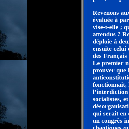
Revenons aux
évaluée à par
vise-t-elle ; q
attendus ? R
déploie à deu
ensuite celui
des Français
Le premier ni
prouver que l
anticonstitut
fonctionnait,
l’interdictio
socialistes, 
désorganisati
qui serait en
un congrès in
chaotiques qu