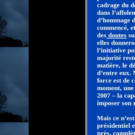
cadrage du d
dans l’affol
d’hommage du
commencé, et
des
doutes
su
elles donnero
l’initiative p
majorité rest
matière, le d
d’entre eux. 
force est de 
moment, une 
2007 – la cap
imposer son 
Mais ce n’est
présidentiel 
près, complè