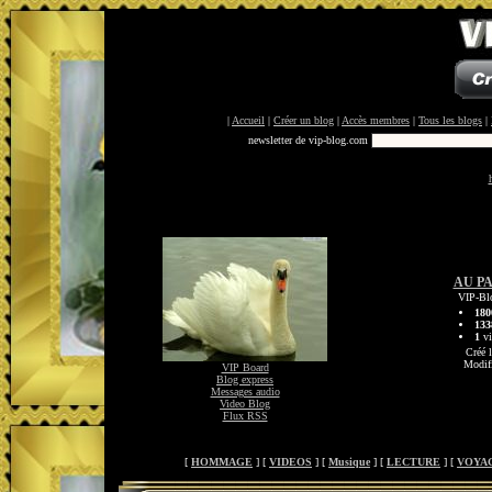
|
Accueil
|
Créer un blog
|
Accès membres
|
Tous les blogs
|
newsletter de vip-blog.com
AU P
VIP-Blo
180
133
1
vi
Créé 
Modifi
VIP Board
Blog express
Messages audio
Video Blog
Flux RSS
[
HOMMAGE
] [
VIDEOS
] [
Musique
] [
LECTURE
] [
VOYA