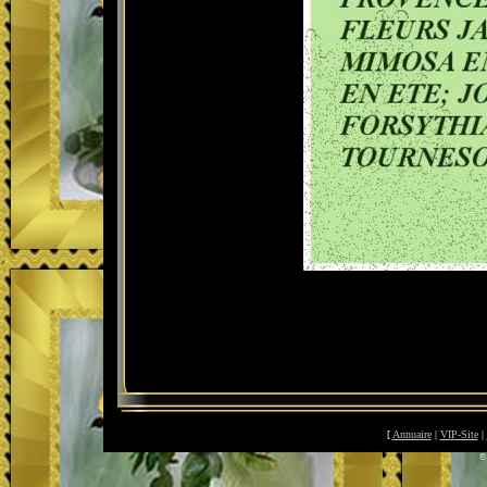
[
Annuaire
|
VIP-Site
|
©