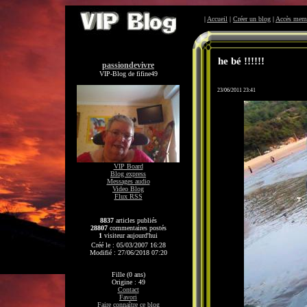
|
Accueil
|
Créer un blog
|
Accès mem
he bé !!!!!!
passiondevivre
VIP-Blog de fifine49
23/06/2011 23:41
VIP Board
Blog express
Messages audio
Video Blog
Flux RSS
8837
articles publiés
28807
commentaires postés
1
visiteur aujourd'hui
Créé le : 05/03/2007 16:28
Modifié : 27/06/2018 07:20
Fille (0 ans)
Origine : 49
Contact
Favori
Faire connaître ce blog