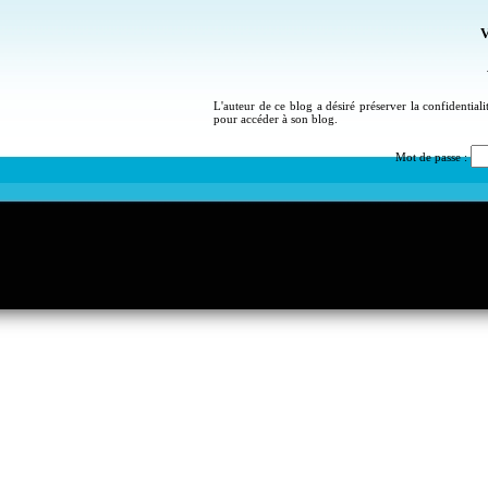
V
L'auteur de ce blog a désiré préserver la confidential
pour accéder à son blog.
Mot de passe :