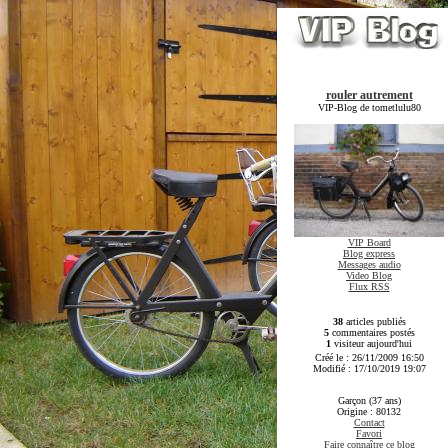
rouler autrement
VIP-Blog de tometlulu80
VIP Board
Blog express
Messages audio
Video Blog
Flux RSS
38
articles publiés
5
commentaires postés
1
visiteur aujourd'hui
Créé le : 26/11/2009 16:50
Modifié : 17/10/2019 19:07
Garçon (37 ans)
Origine : 80132
Contact
Favori
Faire connaître ce blog