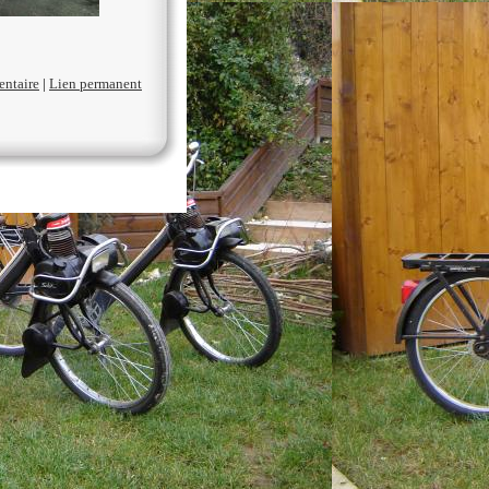
entaire
|
Lien permanent