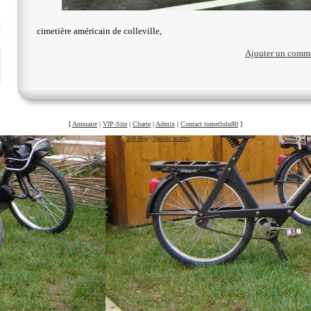
cimetière américain de colleville,
Ajouter un comm
[
Annuaire
|
VIP-Site
|
Charte
|
Admin
|
Contact tometlulu80
]
©
VIP Blog
-
Signaler un abus