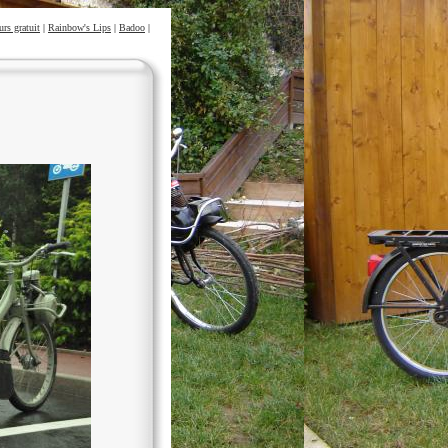
urs gratuit
|
Rainbow's Lips
|
Badoo
|