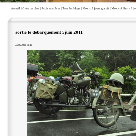
|
Accueil
|
Créer un blog
|
Accès membres
|
Tous les blogs
|
Meetic 3 jours gratuit
|
Meetic Affinity 3 jo
sortie le débarquement 5juin 2011
24/06/2011 04:14