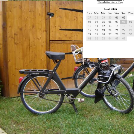
Newsletter de ce blog
Août 2026
Lun
Mar
Mer
Jeu
Ven
Sam
Dim
27
28
29
30
01
02
03
04
05
06
07
08
09
10
11
12
13
14
15
16
17
18
19
20
21
22
23
24
25
26
27
28
29
30
01
02
03
04
05
06