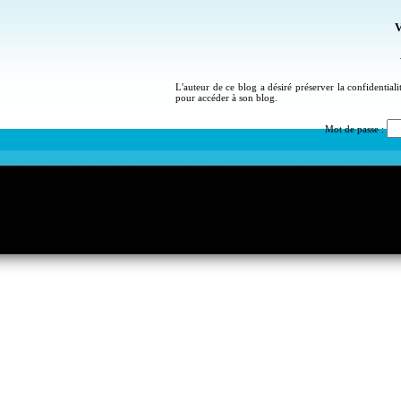
V
L'auteur de ce blog a désiré préserver la confidential
pour accéder à son blog.
Mot de passe :