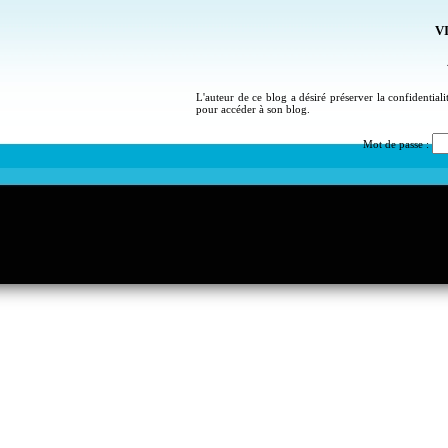
VI
L'auteur de ce blog a désiré préserver la confidential
pour accéder à son blog.
Mot de passe :