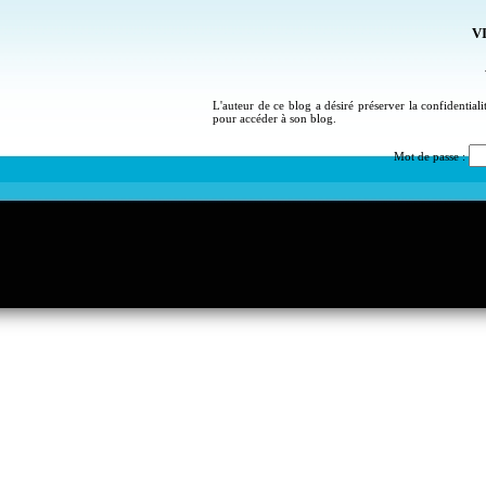
VI
L'auteur de ce blog a désiré préserver la confidential
pour accéder à son blog.
Mot de passe :