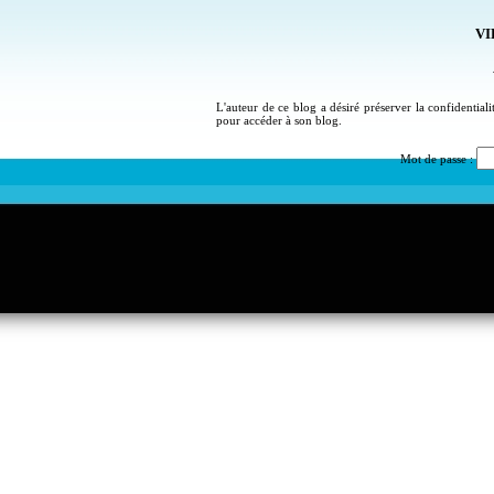
VI
L'auteur de ce blog a désiré préserver la confidential
pour accéder à son blog.
Mot de passe :