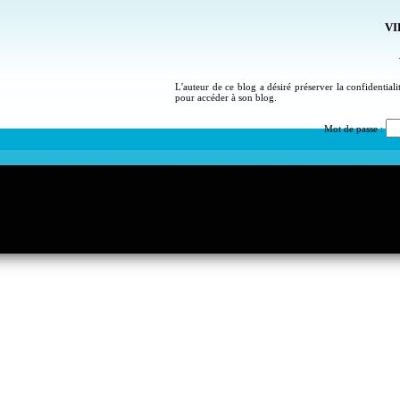
VI
L'auteur de ce blog a désiré préserver la confidential
pour accéder à son blog.
Mot de passe :