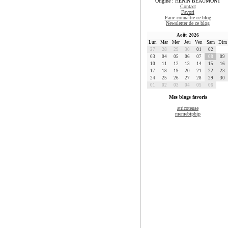
Origine : HENIN BEAUMONT
Contact
Favori
Faire connaître ce blog
Newsletter de ce blog
Août 2026
Lun
Mar
Mer
Jeu
Ven
Sam
Dim
27
28
29
30
01
02
03
04
05
06
07
08
09
10
11
12
13
14
15
16
17
18
19
20
21
22
23
24
25
26
27
28
29
30
01
02
03
04
05
06
Mes blogs favoris
atricoteuse
memebipbip