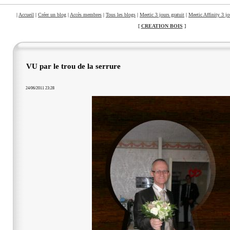
|
Accueil
|
Créer un blog
|
Accès membres
|
Tous les blogs
|
Meetic 3 jours gratuit
|
Meetic Affinity 3 jo
[
CREATION BOIS
]
VU par le trou de la serrure
24/06/2011 23:28