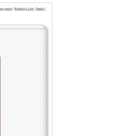
urs gratuit
|
Rainbow's Lips
|
Badoo
|