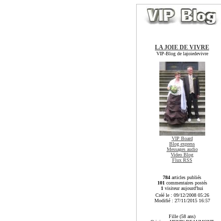
LA JOIE DE VIVRE
VIP-Blog de lajoiedevivre
VIP Board
Blog express
Messages audio
Video Blog
Flux RSS
784
articles publiés
101
commentaires postés
1
visiteur aujourd'hui
Créé le : 09/12/2008 05:26
Modifié : 27/11/2015 16:57
Fille (58 ans)