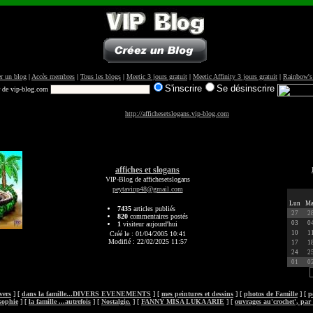
r un blog
|
Accès membres
|
Tous les blogs
|
Meetic 3 jours gratuit
|
Meetic Affinity 3 jours gratuit
|
Rainbow's
S'inscrire
Se désinscrire
r de vip-blog.com
http://affichesetslogans.vip-blog.com
affiches et slogans
VIP-Blog de affichesetslogans
peytavinp48@gmail.com
Lun
Ma
7435
articles publiés
27
2
820
commentaires postés
03
0
1
visiteur aujourd'hui
10
1
Créé le : 01/04/2005 10:41
Modifié : 22/02/2025 11:57
17
1
24
2
01
0
vers
] [
dans la famille...DIVERS EVENEMENTS
] [
mes peintures et dessins
] [
photos de Famille
] [
p
sophie
] [
la famille ...autrefois
] [
Nostalgie.
] [
FANNY MISA LUKA ARIE
] [
ouvrages au'crochet', par