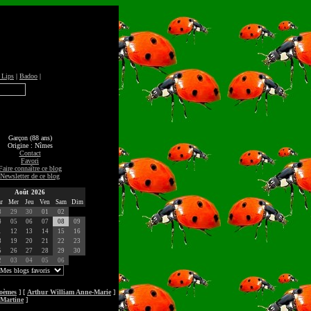
 Lips
|
Badoo
|
Garçon (88 ans)
Origine : Nîmes
Contact
Favori
Faire connaître ce blog
Newsletter de ce blog
Août 2026
r
Mer
Jeu
Ven
Sam
Dim
8
29
30
01
02
4
05
06
07
08
09
1
12
13
14
15
16
8
19
20
21
22
23
5
26
27
28
29
30
2
03
04
05
06
oèmes
] [
Arthur William Anne-Marie
]
 Martine
]