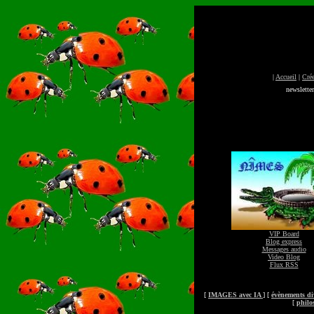
|
Accueil
|
Crée
newslette
VIP Board
Blog express
Messages audio
Video Blog
Flux RSS
[
IMAGES avec IA
] [
évènements di
[
philo