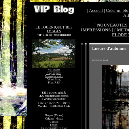
|
Accueil
|
Créer un blo
Aff
[
NOUVEAUTES
LE TOURNIQUET DES
IMPRESSIONS
] [
MET
IMAGES
FLORE
VIP-Blog de jeanlouisregnier
Lueurs d'automne
25/06/2011 14:18
VIP Board
Blog express
Messages audio
Video Blog
Flux RSS
8301
articles publiés
376
commentaires postés
1
visiteur aujourd'hui
Créé le : 05/01/2010 09:04
Modifié : 12/01/2026 13:47
Garçon (53 ans)
Origine : dreux
Contact
Favori
Faire connaître ce blog