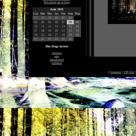
Newsletter de ce blog
Août 2026
Lun
Mar
Mer
Jeu
Ven
Sam
Dim
27
28
29
30
01
02
03
04
05
06
07
08
09
10
11
12
13
14
15
16
17
18
19
20
21
22
23
24
25
26
27
28
29
30
01
02
03
04
05
06
Mes blogs favoris
chrislou
gaty
laloracorse2
milanini
[
Annuaire
|
VIP-Site
©