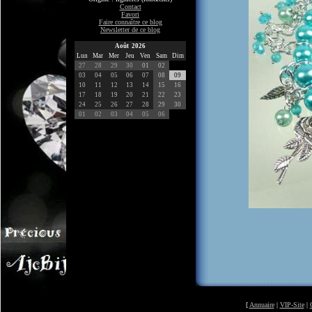
Contact
Favori
Faire connaître ce blog
Newsletter de ce blog
Août 2026
Lun
Mar
Mer
Jeu
Ven
Sam
Dim
27
28
29
30
01
02
03
04
05
06
07
08
09
10
11
12
13
14
15
16
17
18
19
20
21
22
23
24
25
26
27
28
29
30
01
02
03
04
05
06
[
Annuaire
|
VIP-Site
|