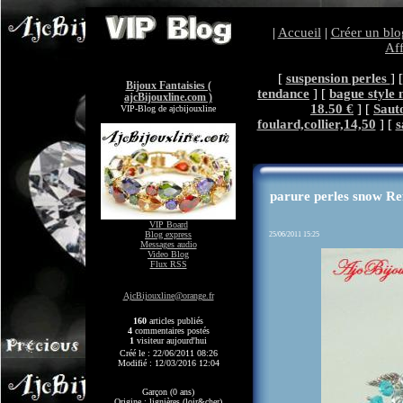
|
Accueil
|
Créer un blo
Aff
[
suspension perles
] 
Bijoux Fantaisies (
tendance
] [
bague style
ajcBijouxline.com )
18.50 €
] [
Sauto
VIP-Blog de ajcbijouxline
foulard,collier,14,50
] [
s
parure perles snow Re
VIP Board
Blog express
25/06/2011 15:25
Messages audio
Video Blog
Flux RSS
AjcBijouxline@orange.fr
160
articles publiés
4
commentaires postés
1
visiteur aujourd'hui
Créé le : 22/06/2011 08:26
Modifié : 12/03/2016 12:04
Garçon (0 ans)
Origine : lignières (loir&cher)