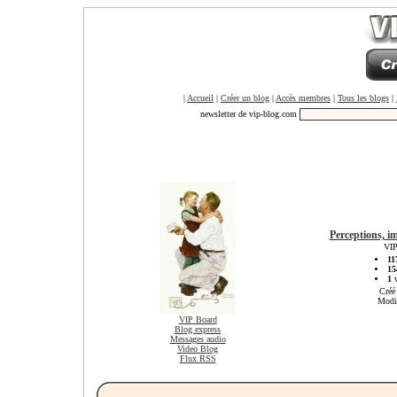
|
Accueil
|
Créer un blog
|
Accès membres
|
Tous les blogs
|
newsletter de vip-blog.com
Perceptions, im
VIP
11
15
1
v
Créé
Modif
VIP Board
Blog express
Messages audio
Video Blog
Flux RSS