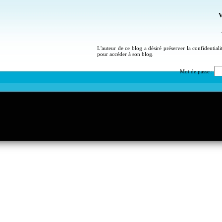
V
L'auteur de ce blog a désiré préserver la confidential
pour accéder à son blog.
Mot de passe :