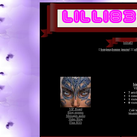
lolita83
[
bonjour,bonne journé
] [
ph
bi
VI
7
artic
1
comme
1
visit
0
visit
VIP Board
Créé l
Blog express
Modifi
Messages audio
Video Blog
Flux RSS