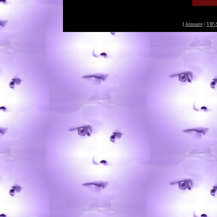
[
Annuaire
|
VIP-S