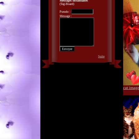
Messages instantanés
(Tag-Board)
Pseudo :
Message :
Suite
cat imag