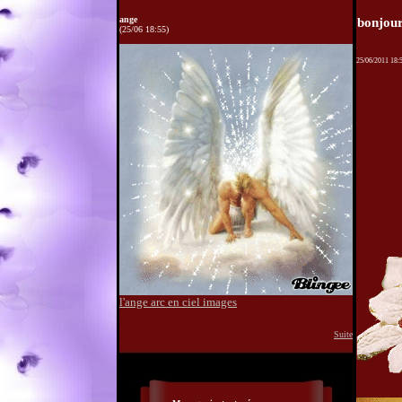
ange
bonjou
(25/06 18:55)
25/06/2011 18:
l'ange arc en ciel images
Suite