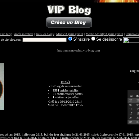
r un blog
|
Accès membres
|
Tous les blogs
|
Meetic 3 jours gratuit
|
Meetic Affinity 3 jours gratuit
|
Rainbow's
S'inscrire
Se désinscrire
r de vip-blog.com
http://runsmotoclub.vip-blog.com
Origin
run\'s
VIP-Blog de runsmotoclub
3534
articles publiés
91
commentaires postés
Lun
Ma
1
visiteur aujourd'hui
27
2
Créé le : 09/12/2010 23:14
Modifié : 15/02/2017 17:25
03
0
10
1
17
1
24
2
01
0
uvel an 2015, halloween 2015, bal du foot chaligny le 21.03.2015, soirée à xirocourt le 17.01.2015, rep
regis chez fred le 1.03.2014. photo chez le c
] [
moto legende le 21.05.16, les gloutons le 2.08.2014, pon