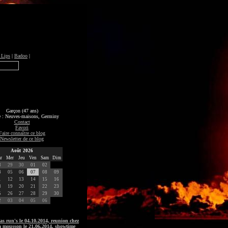
 Lips
|
Badoo
|
Garçon (47 ans)
e : Neuves-maisons, Germiny
Contact
Favori
Faire connaître ce blog
Newsletter de ce blog
Août 2026
r
Mer
Jeu
Ven
Sam
Dim
8
29
30
01
02
4
05
06
07
08
09
1
12
13
14
15
16
8
19
20
21
22
23
5
26
27
28
29
30
2
03
04
05
06
as run's le 04.10.2014, reunion chez
t a mousson le 21.06.2014, showtime