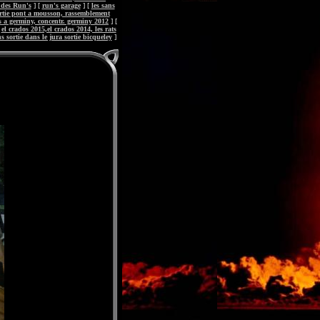
 des Run's
] [
run's garage
] [
les sans
 sortie pont a mousson, rassemblement
 a germiny, concentr. germiny 2012
] [
[
el crados 2015,el crados 2014, les rats
ns sortie dans le jura sortie bicqueley
]