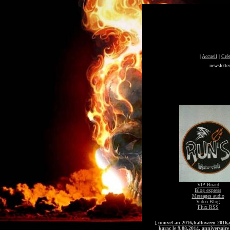
|
Accueil
|
Crée
newslette
VIP Board
Blog express
Messages audio
Video Blog
Flux RSS
[
nouvel an 2016,halloween 2016,no
karac le 9.08.2014, anniversaire 