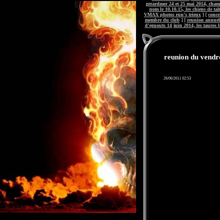
gerardmer 24 et 25 mai 2014, chamb
nom le 10.10.15, les chiens de tal
VMAX photos run's trieux
] [
conc
membre du club
] [
reunion annuell
d'eguouts 14 juin 2014, les tauros le
reunion du vendre
26/06/2011 02:53