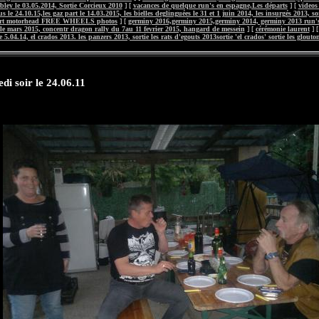
ley le 03.05.2014, Sortie Corcieux 2010
] [
vacances de quelque run's en espagne,Les départs
] [
videos
us le 24.10.15,les gaz part le 14.03.2015, les bielles deglinguées le 31 et 1 juin 2014, les insurgés 2013,
ert motorhead FREE WHEELS photos
] [
germiny 2016,germiny 2015,germiny 2014, germiny 2013 run's
e mars 2015, concentr dragon rally du 7au 11 fevrier 2015, hangard de messein
] [
cérémonie laurent
] 
 5.04.14, el crados 2013. les panzers 2013, sortie les rats d'egouts 2013sortie 'el crados' sortie les glouto
di soir le 24.06.11