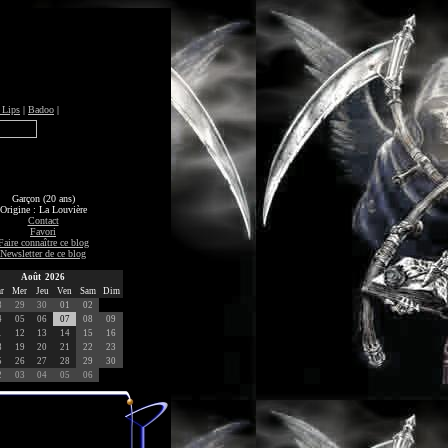
 Lips
|
Badoo
|
Garçon (20 ans)
Origine : La Louvière
Contact
Favori
Faire connaître ce blog
Newsletter de ce blog
Août 2026
r
Mer
Jeu
Ven
Sam
Dim
8
29
30
01
02
4
05
06
07
08
09
1
12
13
14
15
16
8
19
20
21
22
23
5
26
27
28
29
30
2
03
04
05
06