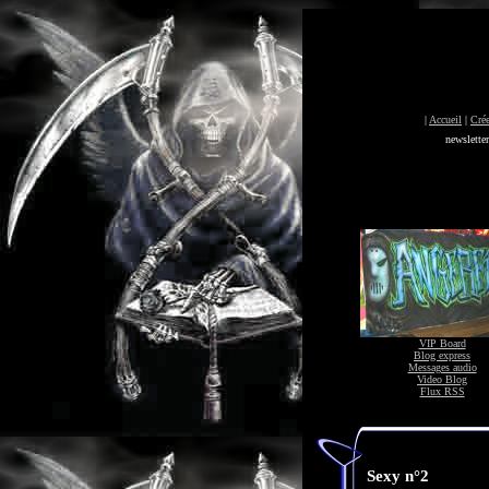
|
Accueil
|
Crée
newslette
VIP Board
Blog express
Messages audio
Video Blog
Flux RSS
Sexy n°2