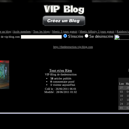
r un blog
|
Accès membres
|
Tous les blogs
|
Meetic 3 jours gratuit
|
Meetic Affinity 3 jours gratuit
|
Rainbow's
S'inscrire
Se désinscrire
r de vip-blog.com
http://thedestruction.vip-blog.com
Tout et/ou Rien
VIP-Blog de thedestruction
58
articles publiés
0
commentaire posté
Lun
Ma
1
visiteur aujourd'hui
27
2
Créé le : 26/06/2011 06:01
Modifié : 28/06/2011 01:02
03
0
10
1
17
1
24
2
01
0