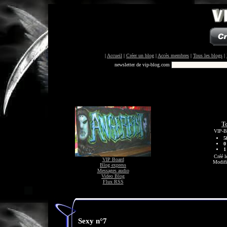
|
Accueil
|
Créer un blog
|
Accès membres
|
Tous les blogs
|
newsletter de vip-blog.com
To
VIP-Bl
5
0
1
Créé l
VIP Board
Modifi
Blog express
Messages audio
Video Blog
Flux RSS
Sexy n°7