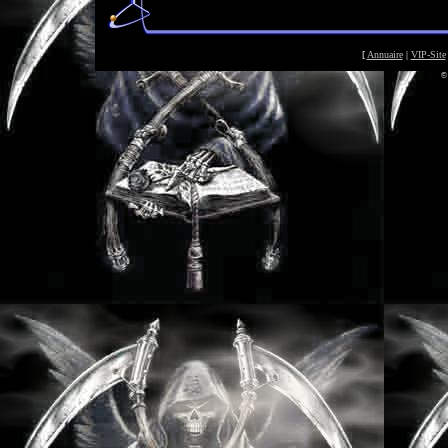
[
Annuaire
|
VIP-Site
©