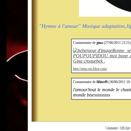
"Hymne à l'amour" Musique adaptation,Ji
Commentaire de
gina
(27/06/2011 23:21) 
Bonne se
POUPOUPIDOU moi boop et pa
Gina croquebek .
http://gina.vip-blog.com/
Commentaire de
fifine49
(30/06/2011 10:
l'amour!tout le monde le chante
monde bisesssssssss
[
Annuaire
|
VIP-Site