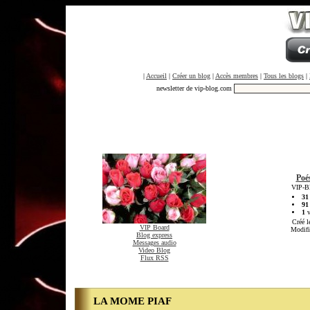
|
Accueil
|
Créer un blog
|
Accès membres
|
Tous les blogs
|
newsletter de vip-blog.com
Poé
VIP-Bl
31
91
1
v
Créé l
VIP Board
Modifi
Blog express
Messages audio
Video Blog
Flux RSS
LA MOME PIAF