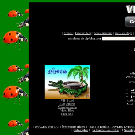
|
Accueil
|
Créer un blog
|
Accès membres
|
Tous les blogs
|
newsletter de vip-blog.com
aff
VIP-Blo
peyt
74
82
1
vi
VIP Board
Créé l
Blog express
Modifi
Messages audio
Video Blog
Flux RSS
[
IMAGES avec IA
] [
évènements divers
] [
dans la famille...DIVERS EVE
[
philosophie
] [
la famille ...autrefois
] [
Nostalgi