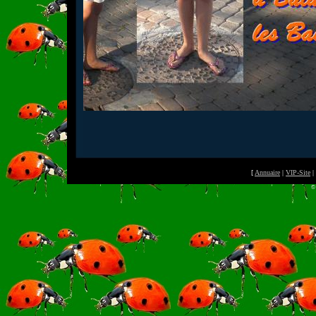
[
Annuaire
|
VIP-Site
|
©