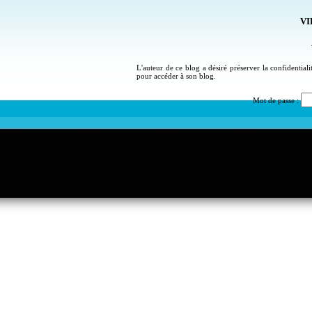
VI
L'auteur de ce blog a désiré préserver la confidential
pour accéder à son blog.
Mot de passe :