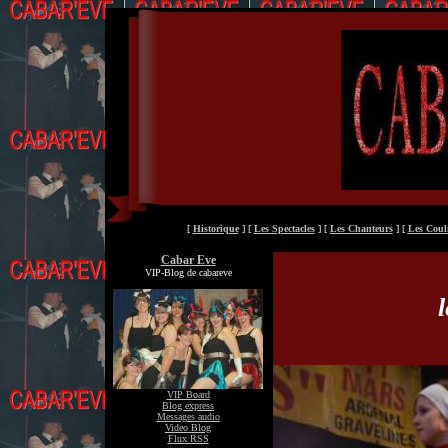
[
Historique
] [
Les Spectacles
] [
Les Chanteurs
] [
Les Couli
Cabar Eve
VIP-Blog de cabareve
VIP Board
Blog express
Messages audio
Video Blog
Flux RSS