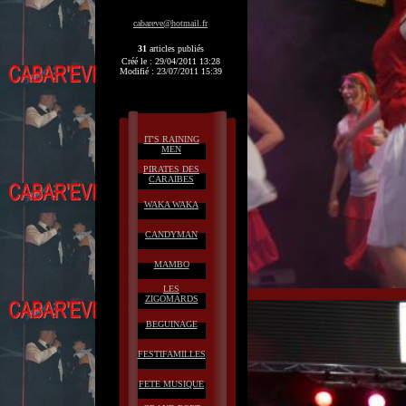
cabareve@hotmail.fr
31
articles publiés
Créé le : 29/04/2011 13:28
Modifié : 23/07/2011 15:39
IT'S RAINING
MEN
PIRATES DES
CARAIBES
WAKA WAKA
CANDYMAN
MAMBO
LES
ZIGOMARDS
BEGUINAGE
FESTIFAMILLES
FETE MUSIQUE