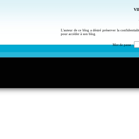
VI
L'auteur de ce blog a désiré préserver la confidential
pour accéder à son blog.
Mot de passe :