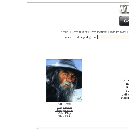
|
Accueil
|
Créer un blog
|
Accès membres
|
Tous les blogs
|
newsletter de vip-blog.com
VIP-
90
16
1
v
Créé l
Modifi
VIP Board
Blog express
Messages audio
Video Blog
Flux RSS