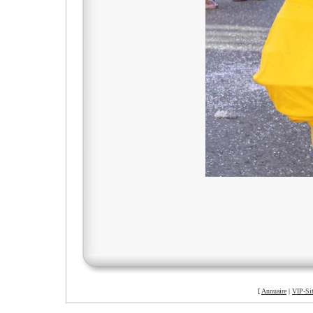
[
Annuaire
|
VIP-Si
©