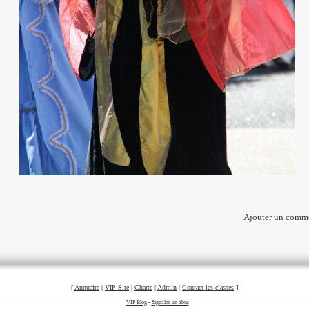
Ajouter un comm
[
Annuaire
|
VIP-Site
|
Charte
|
Admin
|
Contact les-classes
]
©
VIP Blog
-
Signaler un abus