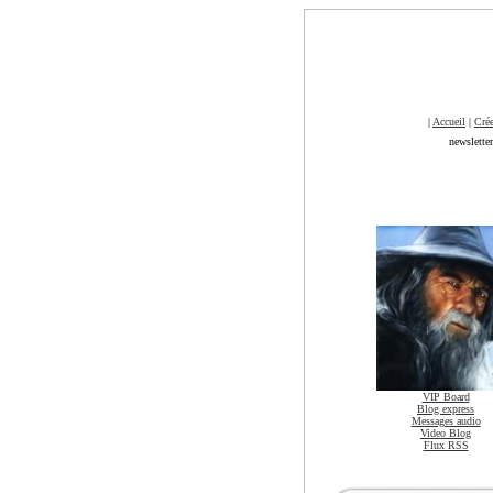
|
Accueil
|
Crée
newslette
VIP Board
Blog express
Messages audio
Video Blog
Flux RSS