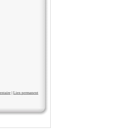
entaire
|
Lien permanent