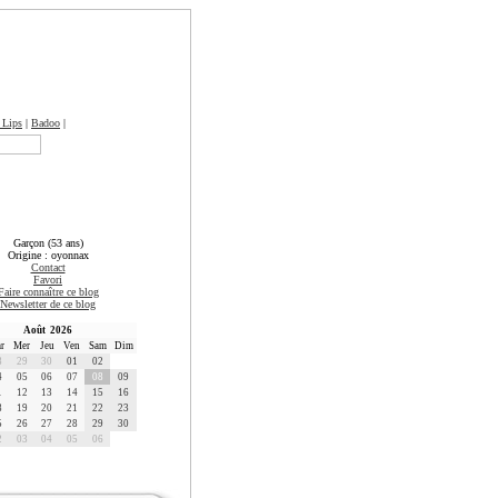
 Lips
|
Badoo
|
Garçon (53 ans)
Origine : oyonnax
Contact
Favori
Faire connaître ce blog
Newsletter de ce blog
Août 2026
r
Mer
Jeu
Ven
Sam
Dim
8
29
30
01
02
4
05
06
07
08
09
1
12
13
14
15
16
8
19
20
21
22
23
5
26
27
28
29
30
2
03
04
05
06