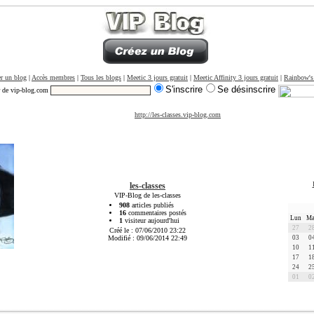
r un blog
|
Accès membres
|
Tous les blogs
|
Meetic 3 jours gratuit
|
Meetic Affinity 3 jours gratuit
|
Rainbow's
S'inscrire
Se désinscrire
r de vip-blog.com
http://les-classes.vip-blog.com
les-classes
VIP-Blog de les-classes
908
articles publiés
16
commentaires postés
Lun
Ma
1
visiteur aujourd'hui
27
2
Créé le : 07/06/2010 23:22
Modifié : 09/06/2014 22:49
03
0
10
1
17
1
24
2
01
0