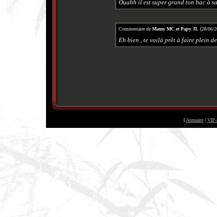
Ouahh il est super grand ton bac à sab
Commentaire de
Mamy MC et Papy JL
(28/06/2
Eh bien , te voilà prêt à faire plein d
[
Annuaire
|
VIP-
©