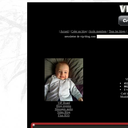
|
Accueil
|
Créer un blog
|
Accès membres
|
Tous les blogs
|
newsletter de vip-blog.com
VI
41
80
1
vi
Créé l
Modifi
VIP Board
Blog express
Messages audio
Video Blog
Flux RSS