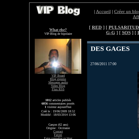
|
Accueil
|
Créer un blo
Aff
[
RED
] [
PULSARITUD
What else?
G-G
] [
SOS
] [
VIP-Blog de bipolaire
DES GAGES
27/06/2011 17:00
VIP Board
Blog express
Messages audio
Video Blog
Flux RSS
1012
articles publiés
6056
commentaires postés
1
visiteur aujourd'hui
Créé le : 19/06/2009 18:52
Modifié : 18/03/2014 13:06
Garçon (62 ans)
Origine : Occitanie
Contact
Favori
Faire connaître ce blog