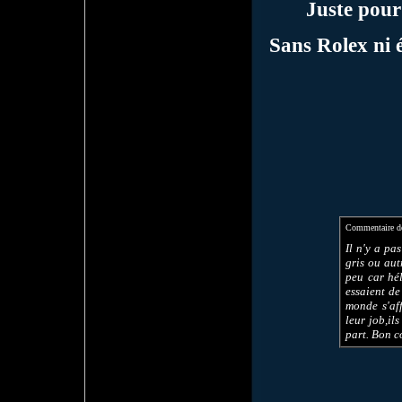
Juste pour
Sans Rolex ni 
Commentaire 
Il n'y a pa
gris ou aut
peu car hél
essaient de
monde s'aff
leur job,il
part. Bon c