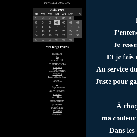
Newsletter de ce blog
Août 2026
Lun
Mar
Mer
Jeu
Ven
Sam
Dim
27
28
29
30
01
02
03
04
05
06
07
08
09
10
11
12
13
14
15
16
J’entend
17
18
19
20
21
22
23
24
25
26
27
28
29
30
01
02
03
04
05
06
Je resse
Mes blogs favoris
antonine
Et je fais
ba
claudie19
cristalinette13
Au service du
ecoliere
etoiledutemps
fifine49
francettedenbas
Juste pour ga
jleclercq
..
lukycrevette
luky_crevette
ninanet
omillou
perceptions
À chaq
poaimer
porcelaine
soledad
thedoux
ma couleur 
Dans les 