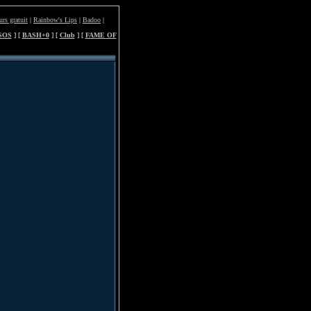
urs gratuit
|
Rainbow's Lips
|
Badoo
|
SOS
] [
BASH+0
] [
Club
] [
FAME OF