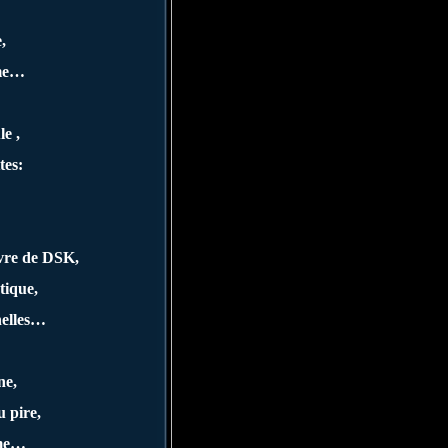
,
sme…
le ,
tes:
uvre de DSK,
tique,
nelles…
ne,
u pire,
rme…