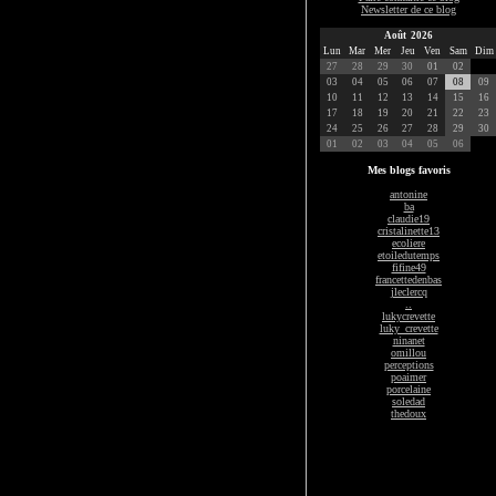
Newsletter de ce blog
Août 2026
Lun
Mar
Mer
Jeu
Ven
Sam
Dim
27
28
29
30
01
02
03
04
05
06
07
08
09
10
11
12
13
14
15
16
17
18
19
20
21
22
23
24
25
26
27
28
29
30
01
02
03
04
05
06
Mes blogs favoris
antonine
ba
claudie19
cristalinette13
ecoliere
etoiledutemps
fifine49
francettedenbas
jleclercq
..
lukycrevette
luky_crevette
ninanet
omillou
perceptions
poaimer
porcelaine
soledad
thedoux