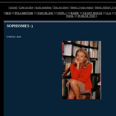
|
Accueil
|
Créer un blog
|
Accès membres
|
Tous les blogs
|
Meetic 3 jours gratuit
|
Meetic Affinity 3 jo
[
RED
] [
PULSARITUDE
] [
NAIN BLANC
] [
OUPS..!
] [
RAIDE
] [
GEANT ROUGE
] [
G-G
] [
FOOL
] [
IN BLUE TOO
]
SOPHISMES :)
27/06/2011 18:04