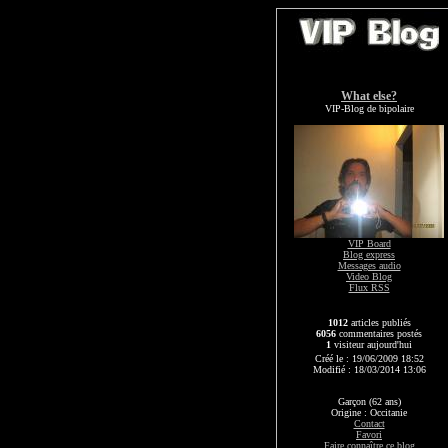
What else?
VIP-Blog de bipolaire
VIP Board
Blog express
Messages audio
Video Blog
Flux RSS
1012
articles publiés
6056
commentaires postés
1
visiteur aujourd'hui
Créé le : 19/06/2009 18:52
Modifié : 18/03/2014 13:06
Garçon (62 ans)
Origine : Occitanie
Contact
Favori
Faire connaître ce blog