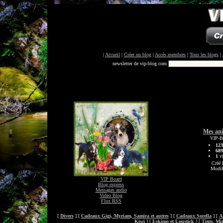
|
Accueil
|
Créer un blog
|
Accès membres
|
Tous les blogs
|
newsletter de vip-blog.com
Mes an
VIP-B
123
689
1
vi
Créé 
Modif
VIP Board
Blog express
Messages audio
Video Blog
Flux RSS
[
Divers
] [
Cadeaux Gigi, Myriam, Samira et autres
] [
Cadeaux Sorella
] [
A
Kiwi
] [
Eskimo et Loustick
] [
Timy, Min