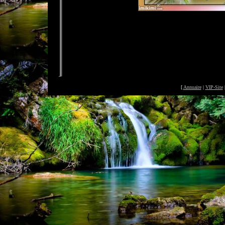
[
Annuaire
|
VIP-Site
©