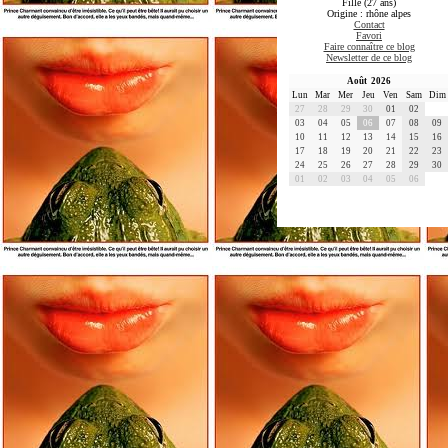
Fille (27 ans)
Origine : rhône alpes
Contact
Favori
Faire connaître ce blog
Newsletter de ce blog
Août 2026
Lun
Mar
Mer
Jeu
Ven
Sam
Dim
27
28
29
30
01
02
03
04
05
06
07
08
09
10
11
12
13
14
15
16
17
18
19
20
21
22
23
24
25
26
27
28
29
30
01
02
03
04
05
06