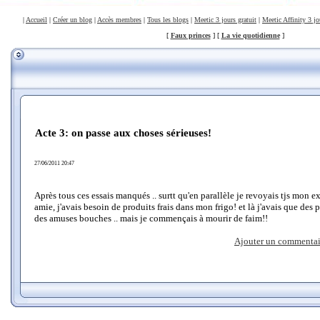
|
Accueil
|
Créer un blog
|
Accès membres
|
Tous les blogs
|
Meetic 3 jours gratuit
|
Meetic Affinity 3 jo
[
Faux princes
] [
La vie quotidienne
]
Acte 3: on passe aux choses sérieuses!
27/06/2011 20:47
Après tous ces essais manqués .. surtt qu'en parallèle je revoyais tjs mon 
amie, j'avais besoin de produits frais dans mon frigo! et là j'avais que des
des amuses bouches .. mais je commençais à mourir de faim!!
Ajouter un commentai