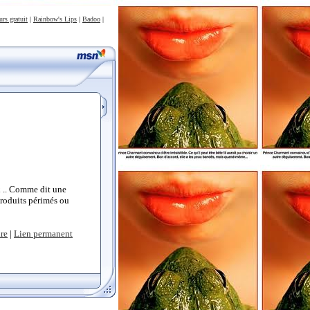
urs gratuit
|
Rainbow's Lips
|
Badoo
|
ex .. Comme dit une
 produits périmés ou
re
|
Lien permanent