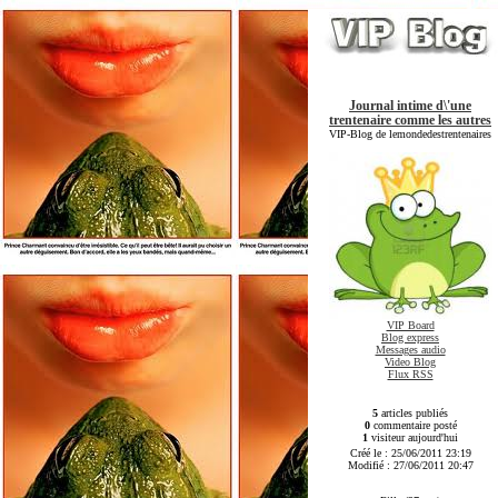
Journal intime d\'une
trentenaire comme les autres
VIP-Blog de lemondedestrentenaires
VIP Board
Blog express
Messages audio
Video Blog
Flux RSS
5
articles publiés
0
commentaire posté
1
visiteur aujourd'hui
Créé le : 25/06/2011 23:19
Modifié : 27/06/2011 20:47