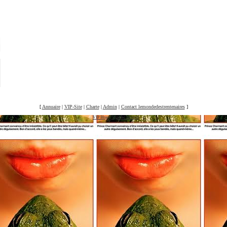
[
Annuaire
|
VIP-Site
|
Charte
|
Admin
|
Contact lemondedestrentenaires
]
©
VIP Blog
-
Signaler un abus