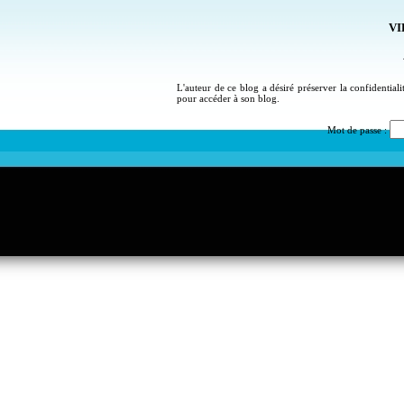
VI
L'auteur de ce blog a désiré préserver la confidential
pour accéder à son blog.
Mot de passe :