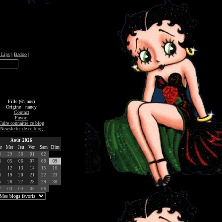
 Lips
|
Badoo
|
Fille (61 ans)
Origine : nancy
Contact
Favori
Faire connaître ce blog
Newsletter de ce blog
Août 2026
r
Mer
Jeu
Ven
Sam
Dim
8
29
30
01
02
4
05
06
07
08
09
1
12
13
14
15
16
8
19
20
21
22
23
5
26
27
28
29
30
2
03
04
05
06