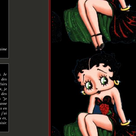
aime
. Je
s des
ésirs
x, je
 des
 "je
passe
us en
 j'ai
 es,
sir.