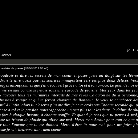
je t 
 secret.
entaire de
poeme
(28/06/2011 03:46) :
voudrais te dire les secrets de mon coeur et poser juste un doigt sur tes lèvres
drais te dire aussi que tes sourires m'emportent vers les plus doux délices. Ver
sages insoupçonnés que j'ai découvert grâce à toi et à ton amour. Le goût de nos d
onne en moi comme si j'étais sous une cascade de plaisirs. Mes yeux dans tes yeu
x t'avouer tous les murmures interdits de mes rêves Ce qu'on ne dit à personne,
dresses à rougir et qui te feront chavirer de Bonheur. Je veux te chuchoter des
me" à l'infini alors tu n'oseras plus me dire je ne te crois pas Chaque seconde qui 
pense à toi et la passion nous rapproche un peu plus tout les deux. Je t'aime de pl
s fort à chaque instant, à chaque souffle. Et quand je sens que tu penses à moi,
me un frisson de plaisir qui glisse sur moi. Merci mon Amour pour tout ce que tu
r tout l'amour que tu me donnes. Merci d'être là pour moi, pour me faire plai
me je suis heureuse dans mon coeur.