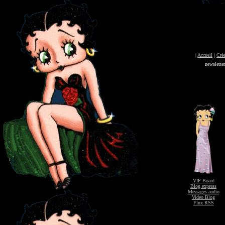
|
Accueil
|
Crée
newslette
VIP Board
Blog express
Messages audio
Video Blog
Flux RSS