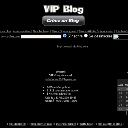
r un blog
|
Accès membres
|
Tous les blogs
|
Meetic 3 jours gratuit
|
Meetic Affinity 3 jours gratuit
|
Rainbow's
S'inscrire
Se désinscrire
r de vip-blog.com
http://eternel.vip-blog.com
eternel
VIP-Blog de eternel
lydie.leclerc52@laposte.net
Lun
Ma
6409
articles publiés
27
2
21912
commentaires postés
03
0
1
visiteur aujourd'hui
10
1
Créé le : 13/08/2009 19:45
Modifié : 05/01/2026 13:00
17
1
24
2
01
0
[
mes dauphins
] [
mon secret et moi
] [
mes roses bleues
] [
betty boop
] [
mes couples et clips
]