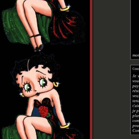
mon
Comm
Je 
vou
pay
rés
veu
ten
t'ai
je 
plu
com
pou
Com