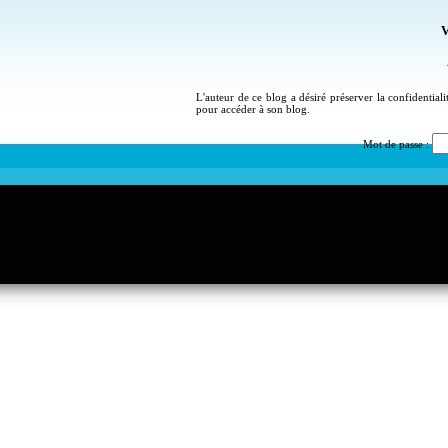
V
L'auteur de ce blog a désiré préserver la confidential
pour accéder à son blog.
Mot de passe :