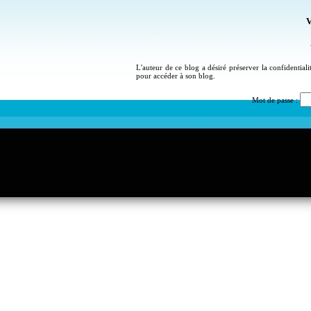
V
L'auteur de ce blog a désiré préserver la confidential
pour accéder à son blog.
Mot de passe :