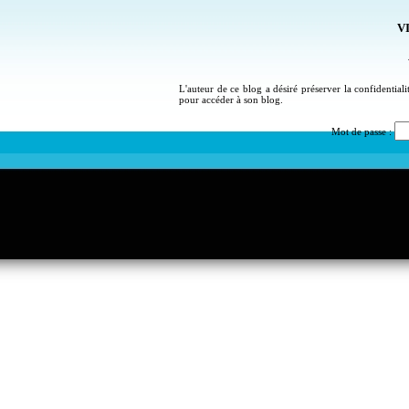
VI
L'auteur de ce blog a désiré préserver la confidential
pour accéder à son blog.
Mot de passe :