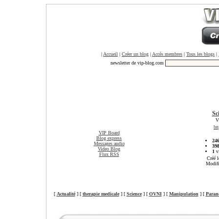
|
Accueil
|
Créer un blog
|
Accès membres
|
Tous les blogs
|
newsletter de vip-blog.com
Sc
V
bn
VIP Board
Blog express
24
Messages audio
39
Video Blog
1
vi
Flux RSS
Créé l
Modifi
[
Actualité
] [
therapie medicale
] [
Science
] [
OVNI
] [
Manipulation
] [
Paran