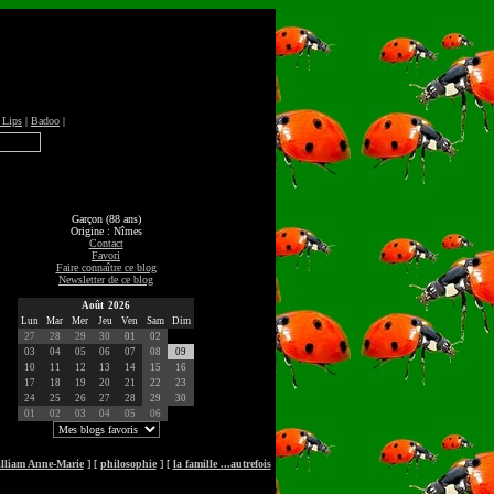
 Lips
|
Badoo
|
Garçon (88 ans)
Origine : Nîmes
Contact
Favori
Faire connaître ce blog
Newsletter de ce blog
Août 2026
Lun
Mar
Mer
Jeu
Ven
Sam
Dim
27
28
29
30
01
02
03
04
05
06
07
08
09
10
11
12
13
14
15
16
17
18
19
20
21
22
23
24
25
26
27
28
29
30
01
02
03
04
05
06
lliam Anne-Marie
] [
philosophie
] [
la famille ...autrefois