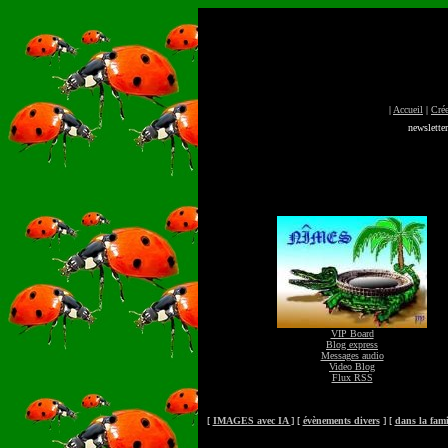
|
Accueil
|
Crée
newslette
VIP Board
Blog express
Messages audio
Video Blog
Flux RSS
[
IMAGES avec IA
] [
évènements divers
] [
dans la fa