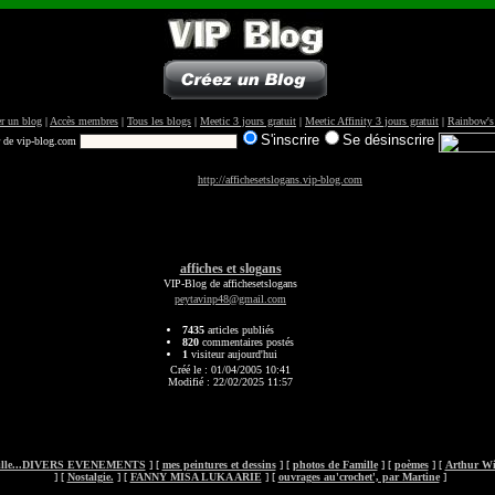
r un blog
|
Accès membres
|
Tous les blogs
|
Meetic 3 jours gratuit
|
Meetic Affinity 3 jours gratuit
|
Rainbow's
S'inscrire
Se désinscrire
r de vip-blog.com
http://affichesetslogans.vip-blog.com
affiches et slogans
VIP-Blog de affichesetslogans
peytavinp48@gmail.com
7435
articles publiés
820
commentaires postés
1
visiteur aujourd'hui
Créé le : 01/04/2005 10:41
Modifié : 22/02/2025 11:57
mille...DIVERS EVENEMENTS
] [
mes peintures et dessins
] [
photos de Famille
] [
poèmes
] [
Arthur Wi
] [
Nostalgie.
] [
FANNY MISA LUKA ARIE
] [
ouvrages au'crochet', par Martine
]