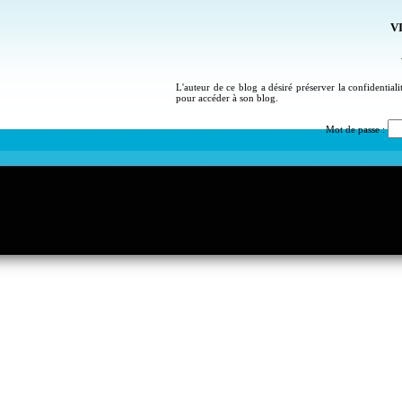
VI
L'auteur de ce blog a désiré préserver la confidential
pour accéder à son blog.
Mot de passe :