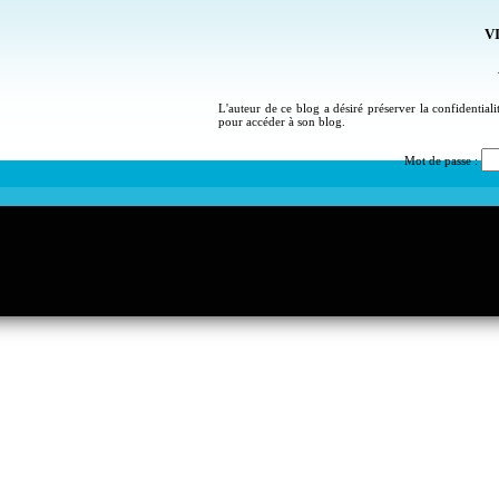
VI
L'auteur de ce blog a désiré préserver la confidential
pour accéder à son blog.
Mot de passe :