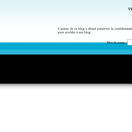
VI
L'auteur de ce blog a désiré préserver la confidential
pour accéder à son blog.
Mot de passe :